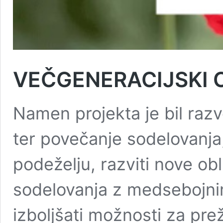
VEČGENERACIJSKI 
Namen projekta je bil raz
ter povečanje sodelovanja,
podeželju, razviti nove o
sodelovanja z medsebojni
izboljšati možnosti za pre